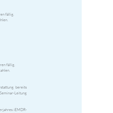
n fällig.
hlen.
n fällig.
zahlen.
stattung bereits
 Seminar-Leitung
derjahres iEMDR-