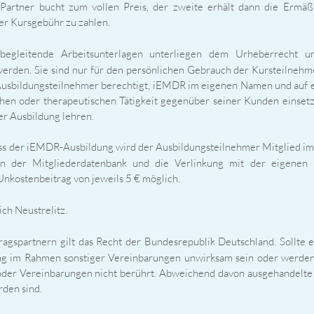
Partner bucht zum vollen Preis, der zweite erhält dann die Ermäß
r Kursgebühr zu zahlen.
egleitende Arbeitsunterlagen unterliegen dem Urheberrecht u
 werden. Sie sind nur für den persönlichen Gebrauch der Kursteilnehm
r Ausbildungsteilnehmer berechtigt, iEMDR im eigenen Namen und auf
en oder therapeutischen Tätigkeit gegenüber seiner Kunden einsetze
er Ausbildung lehren.
ss der iEMDR-Ausbildung wird der Ausbildungsteilnehmer Mitglied i
n der Mitgliederdatenbank und die Verlinkung mit der eigenen 
Unkostenbeitrag von jeweils 5 € möglich.
ich Neustrelitz.
agspartnern gilt das Recht der Bundesrepublik Deutschland. Sollte
ng im Rahmen sonstiger Vereinbarungen unwirksam sein oder werden
oder Vereinbarungen nicht berührt. Abweichend davon ausgehandelt
rden sind.